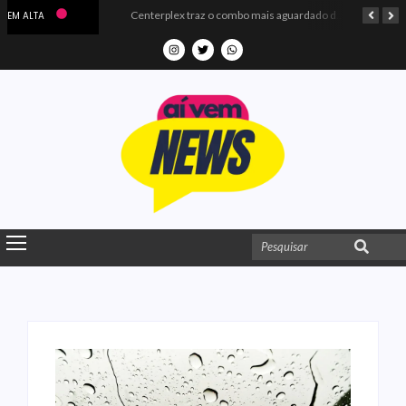
Microdados do Enem 2025 confirmam o ISO Colégio e Cursos entre as quatro melhores escolas da PB
Centerplex traz o combo mais aguardado dos oceanos para estreia de Moana
EM ALTA