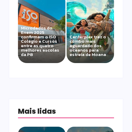
Microdados do
Enem 2025
confirmam o ISO
Centerplex traz o
Colégio e Cursos
combo mais
entre as quatro
aguardado dos
melhores escolas
oceanos para
da PB
estreia de Moana
Mais lidas