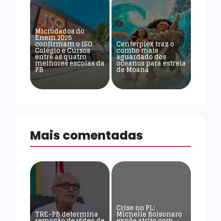
Microdados do
Enem 2025
confirmam o ISO
Centerplex traz o
Colégio e Cursos
combo mais
entre as quatro
aguardado dos
melhores escolas da
oceanos para estreia
PB
de Moana
Mais comentadas
Crise no PL:
TRE-PB determina
Michelle Bolsonaro
remoção de vídeo de
expõe atrito com