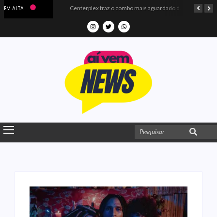
Microdados do Enem 2025 confirmam o ISO Colégio e Cursos entre as quatro melhores escolas da PB
Centerplex traz o combo mais aguardado dos oceanos para estreia de Moana
EM ALTA