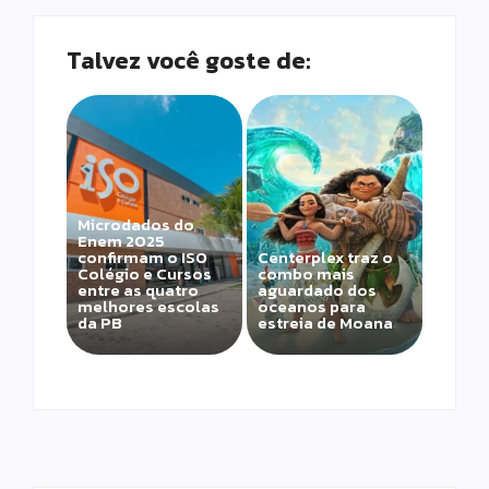
Talvez você goste de:
Microdados do
Enem 2025
confirmam o ISO
Centerplex traz o
Colégio e Cursos
combo mais
entre as quatro
aguardado dos
melhores escolas
oceanos para
da PB
estreia de Moana