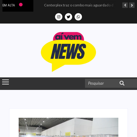
Microdados do Enem 2025 confirmam o ISO Colégio e Cursos entre as quatro melhores escolas da PB
Centerplex traz o combo mais aguardado dos oceanos para estreia de Moana
EM ALTA