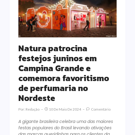
Natura patrocina
festejos juninos em
Campina Grande e
comemora favoritismo
de perfumaria no
Nordeste
Por:
Redação
10 De Maio De 2024
Comentário
A gigante brasileira celebra uma das maiores
festas populares do Brasil levando ativações
das marcas queridinhas para os clientes da