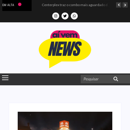
Microdados do Enem 2025 confirmam o ISO Colégio e Cursos entre as quatro melhores escolas da PB
Centerplex traz o combo mais aguardado dos oceanos para estreia de Moana
EM ALTA