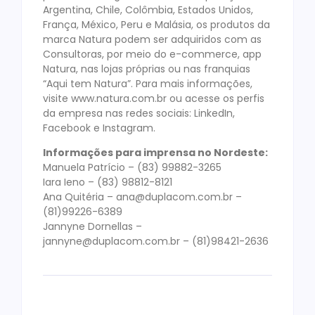
Argentina, Chile, Colômbia, Estados Unidos,
França, México, Peru e Malásia, os produtos da
marca Natura podem ser adquiridos com as
Consultoras, por meio do e-commerce, app
Natura, nas lojas próprias ou nas franquias
“Aqui tem Natura”. Para mais informações,
visite www.natura.com.br ou acesse os perfis
da empresa nas redes sociais: LinkedIn,
Facebook e Instagram.
Informações para imprensa no Nordeste:
Manuela Patrício – (83) 99882-3265
Iara Ieno – (83) 98812-8121
Ana Quitéria – ana@duplacom.com.br –
(81)99226-6389
Jannyne Dornellas –
jannyne@duplacom.com.br – (81)98421-2636