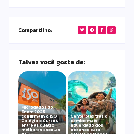
Compartilhe:
Talvez você goste de:
Microdados do
Enem 2025
confirmam o ISO
Centerplex traz o
Colégio e Cursos
combo mais
entre as quatro
aguardado dos
melhores escolas
oceanos para
da PB
estreia de Moana