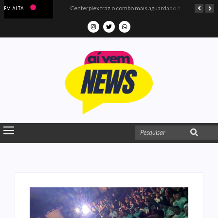
Microdados do Enem 2025 confirmam o ISO Colégio e Cursos entre as quatro melhores escolas da PB
Centerplex traz o combo mais aguardado dos oceanos para estreia de Moana
EM ALTA