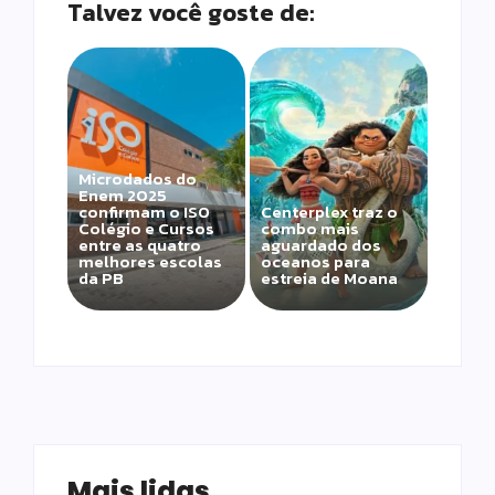
Talvez você goste de:
Microdados do
Enem 2025
confirmam o ISO
Centerplex traz o
Colégio e Cursos
combo mais
entre as quatro
aguardado dos
melhores escolas
oceanos para
da PB
estreia de Moana
Mais lidas