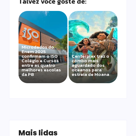
Talvez você goste de:
Microdados do
Enem 2025
confirmam o ISO
Centerplex traz o
Colégio e Cursos
combo mais
entre as quatro
aguardado dos
melhores escolas
oceanos para
da PB
estreia de Moana
Mais lidas