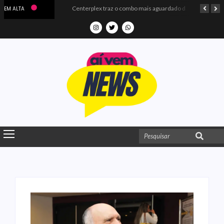
Microdados do Enem 2025 confirmam o ISO Colégio e Cursos entre as quatro melhores escolas da PB
Centerplex traz o combo mais aguardado dos oceanos para estreia de Moana
EM ALTA