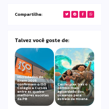
Compartilhe:
Talvez você goste de:
Microdados do
Enem 2025
confirmam o ISO
Centerplex traz o
Colégio e Cursos
combo mais
entre as quatro
aguardado dos
melhores escolas
oceanos para
da PB
estreia de Moana