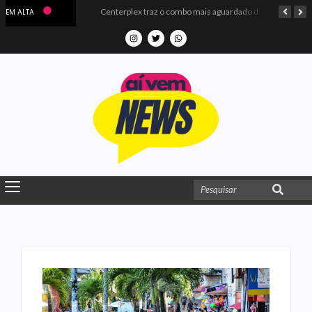
Microdados do Enem 2025 confirmam o ISO Colégio e Cursos entre as quatro melhores escolas da PB
Centerplex traz o combo mais aguardado dos oceanos para estreia de Moana
EM ALTA