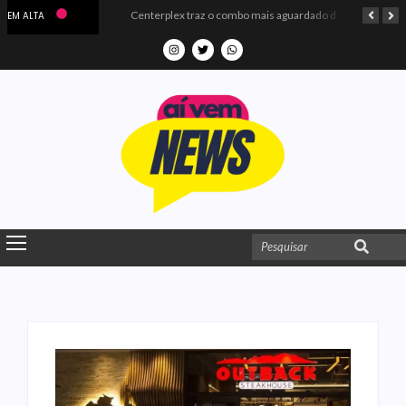
Microdados do Enem 2025 confirmam o ISO Colégio e Cursos entre as quatro melhores escolas da PB
Centerplex traz o combo mais aguardado dos oceanos para estreia de Moana
EM ALTA