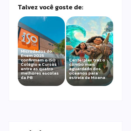
Talvez você goste de:
Microdados do
Enem 2025
confirmam o ISO
Centerplex traz o
Colégio e Cursos
combo mais
entre as quatro
aguardado dos
melhores escolas
oceanos para
da PB
estreia de Moana