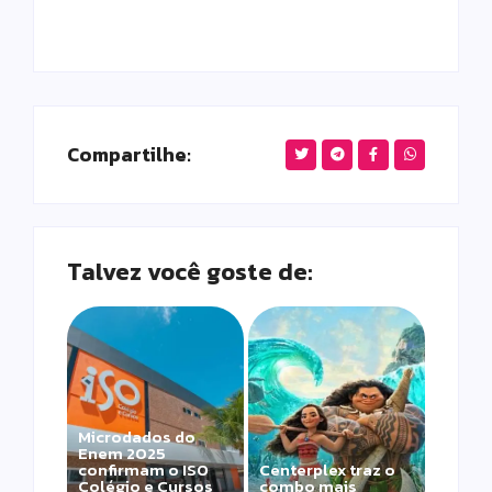
Compartilhe:
Talvez você goste de:
Microdados do
Enem 2025
confirmam o ISO
Centerplex traz o
Colégio e Cursos
combo mais