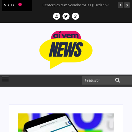
Microdados do Enem 2025 confirmam o ISO Colégio e Cursos entre as quatro melhores escolas da PB
Centerplex traz o combo mais aguardado dos oceanos para estreia de Moana
EM ALTA