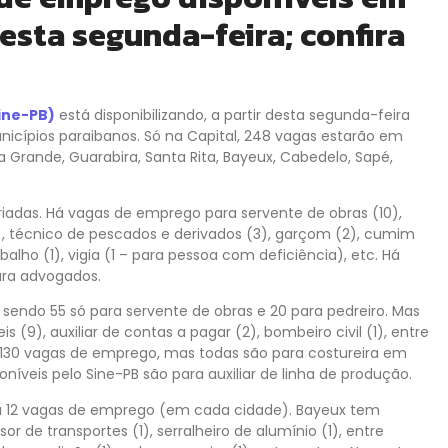
desta segunda-feira; confira
ine-PB)
está disponibilizando, a partir desta segunda-feira
nicípios paraibanos. Só na Capital, 248 vagas estarão em
Grande, Guarabira, Santa Rita, Bayeux, Cabedelo, Sapé,
iadas. Há vagas de emprego para servente de obras (10),
(3), técnico de pescados e derivados (3), garçom (2), cumim
alho (1), vigia (1 – para pessoa com deficiência), etc. Há
ara advogados.
endo 55 só para servente de obras e 20 para pedreiro. Mas
9), auxiliar de contas a pagar (2), bombeiro civil (1), entre
ão 130 vagas de emprego, mas todas são para costureira em
oníveis pelo Sine-PB são para auxiliar de linha de produção.
á 12 vagas de emprego (em cada cidade). Bayeux tem
r de transportes (1), serralheiro de alumínio (1), entre