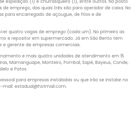
e expedição (1) e churrasqueiro (1), entre outros. No posto
 de emprego, das quais três são para operador de caixa. No
las para encarregado de açougue, de frios e de
ecer quatro vagas de emprego (cada um). No primeiro as
terno e repositor em supermercado. Já em São Bento tem
 e gerente de empresas comerciais.
onamento e mais quatro unidades de atendimento em 15
iras, Mamanguape, Monteiro, Pombal, Sapé, Bayeux, Conde,
delo e Patos.
essoal para empresas instaladas ou que irão se instalar no
 e-mail: estadual@hotmail.com.