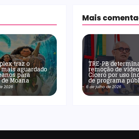
Mais coment
plex traz o
TRE-PB determin
 mais aguardado
remoção de vídeo
eanos para
Cícero por uso in
a de Moana
de programa públ
de 2026
-
6 de julho de 2026