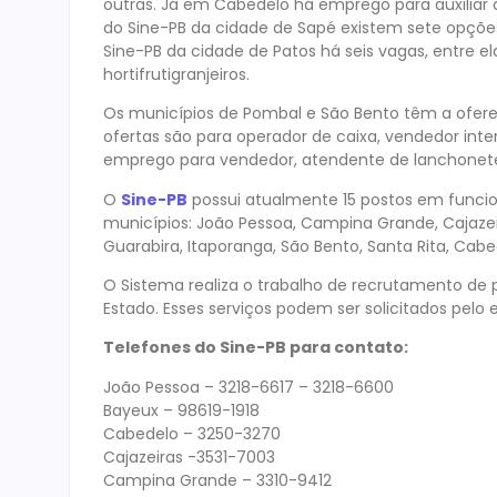
outras. Já em Cabedelo há emprego para auxiliar d
do Sine-PB da cidade de Sapé existem sete opções
Sine-PB da cidade de Patos há seis vagas, entre e
hortifrutigranjeiros.
Os municípios de Pombal e São Bento têm a ofer
ofertas são para operador de caixa, vendedor in
emprego para vendedor, atendente de lanchonete
O
Sine-PB
possui atualmente 15 postos em funci
municípios: João Pessoa, Campina Grande, Cajaze
Guarabira, Itaporanga, São Bento, Santa Rita, Cabe
O Sistema realiza o trabalho de recrutamento de p
Estado. Esses serviços podem ser solicitados pelo
Telefones do Sine-PB para contato:
João Pessoa – 3218-6617 – 3218-6600
Bayeux – 98619-1918
Cabedelo – 3250-3270
Cajazeiras -3531-7003
Campina Grande – 3310-9412