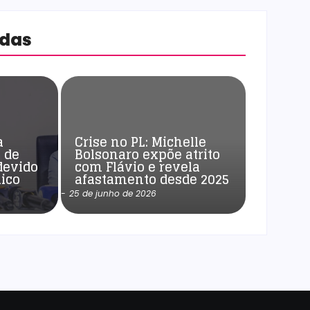
adas
a
Crise no PL: Michelle
 de
Bolsonaro expõe atrito
devido
com Flávio e revela
ico
afastamento desde 2025
-
25 de junho de 2026