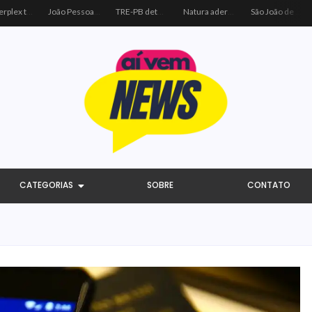
Centerplex traz o combo mais aguardado dos oceanos para estreia de Moana
João Pessoa recebe ação social do Sicredi e Visa para beneficiar crianças por meio do futebol
TRE-PB determina remoção de vídeo de Cícero por uso indevido de programa público
Natura adere à coalizão do Código de Defesa e Inclusão do Consumidor Negro
São João de Campina Grande bate recorde e reúne 3,4 milhões de pessoas em 2026
CATEGORIAS
SOBRE
CONTATO