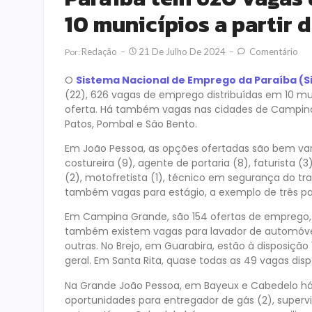
10 municípios a partir 
Redação
21 De Julho De 2024
Comentário
Por:
O
Sistema Nacional de Emprego da Paraíba (S
(22), 626 vagas de emprego distribuídas em 10 mu
oferta. Há também vagas nas cidades de Campina 
Patos, Pombal e São Bento.
Em João Pessoa, as opções ofertadas são bem var
costureira (9), agente de portaria (8), faturista 
(2), motofretista (1), técnico em segurança do trab
também vagas para estágio, a exemplo de três p
Em Campina Grande, são 154 ofertas de emprego, s
também existem vagas para lavador de automóveis (
outras. No Brejo, em Guarabira, estão à disposiç
geral. Em Santa Rita, quase todas as 49 vagas disp
Na Grande João Pessoa, em Bayeux e Cabedelo h
oportunidades para entregador de gás (2), superviso