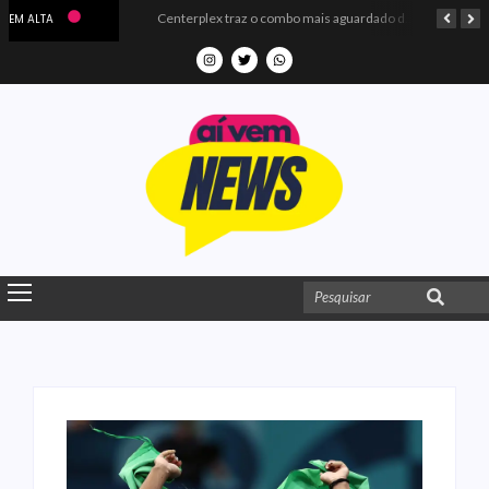
Microdados do Enem 2025 confirmam o ISO Colégio e Cursos entre as quatro melhores escolas da PB
Centerplex traz o combo mais aguardado dos oceanos para estreia de Moana
EM ALTA