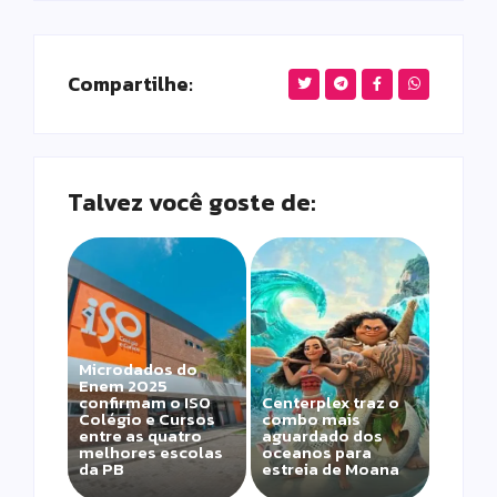
Compartilhe:
Talvez você goste de:
Microdados do
Enem 2025
confirmam o ISO
Centerplex traz o
Colégio e Cursos
combo mais
entre as quatro
aguardado dos
melhores escolas
oceanos para
da PB
estreia de Moana