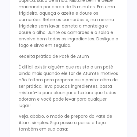
páprica, suco de limão. Misture bem e deixe
marinando por cerca de 15 minutos. Em uma
frigideira, aqueça o azeite e doure os
camarões. Retire os camarões e, na mesma
frigideira sem lavar, derreta a manteiga e
doure o alho. Junte os camarões e a salsa e
envolva bem todos os ingredientes. Desligue o
fogo e sirva em seguida.
Receita prática de Patê de Atum
É difícil existir alguém que resista a um patê
ainda mais quando ele for de Atum! E motivos
não faltam para preparar essa pasta: além de
ser prática, leva poucos ingredientes, basta
misturá-la para alcançar a textura que todos
adoram e você pode levar para qualquer
lugar!
Veja, abaixo, o modo de preparo do Patê de
Atum simples. Siga passo a passo e faça
também em sua casa: