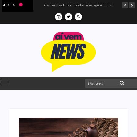
Microdados do Enem 2025 confirmam o ISO Colégio e Cursos entre as quatro melhores escolas da PB
Centerplex traz o combo mais aguardado dos oceanos para estreia de Moana
EM ALTA