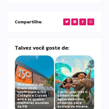
Compartilhe:
Talvez você goste de:
Microdados do
Enem 2025
confirmam o ISO
Centerplex traz o
Colégio e Cursos
combo mais
entre as quatro
aguardado dos
melhores escolas
oceanos para
da PB
estreia de Moana