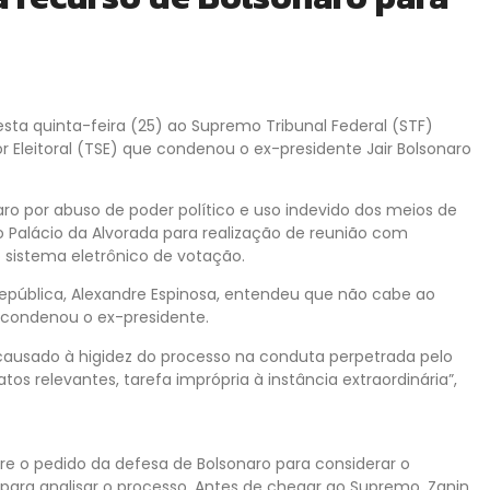
sta quinta-feira (25) ao Supremo Tribunal Federal (STF)
r Eleitoral (TSE) que condenou o ex-presidente Jair Bolsonaro
o por abuso de poder político e uso indevido dos meios de
o Palácio da Alvorada para realização de reunião com
 sistema eletrônico de votação.
República, Alexandre Espinosa, entendeu que não cabe ao
e condenou o ex-presidente.
o causado à higidez do processo na conduta perpetrada pelo
os relevantes, tarefa imprópria à instância extraordinária”,
 o pedido da defesa de Bolsonaro para considerar o
o para analisar o processo. Antes de chegar ao Supremo, Zanin