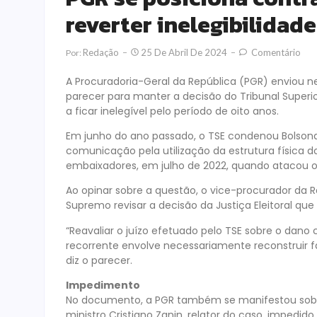
reverter inelegibilidade
Redação
25 De Abril De 2024
Comentário
Por:
A Procuradoria-Geral da República (PGR) enviou ne
parecer para manter a decisão do Tribunal Superio
a ficar inelegível pelo período de oito anos.
Em junho do ano passado, o TSE condenou Bolsonar
comunicação pela utilização da estrutura física d
embaixadores, em julho de 2022, quando atacou o
Ao opinar sobre a questão, o vice-procurador da 
Supremo revisar a decisão da Justiça Eleitoral qu
“Reavaliar o juízo efetuado pelo TSE sobre o dan
recorrente envolve necessariamente reconstruir fat
diz o parecer.
Impedimento
No documento, a PGR também se manifestou sobre
ministro Cristiano Zanin, relator do caso, impedid