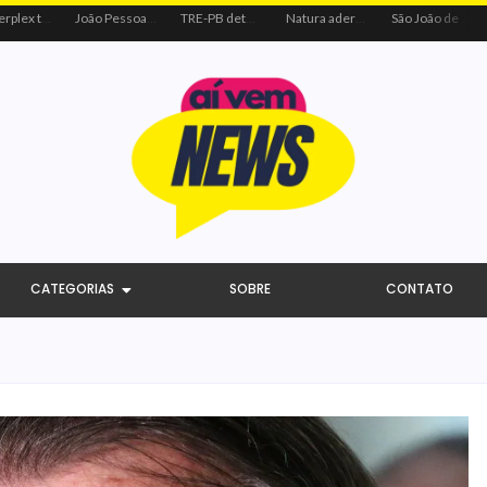
Centerplex traz o combo mais aguardado dos oceanos para estreia de Moana
João Pessoa recebe ação social do Sicredi e Visa para beneficiar crianças por meio do futebol
TRE-PB determina remoção de vídeo de Cícero por uso indevido de programa público
Natura adere à coalizão do Código de Defesa e Inclusão do Consumidor Negro
São João de Campina Grande bate recorde e reúne 3,4 milhões de pessoas em 2026
CATEGORIAS
SOBRE
CONTATO