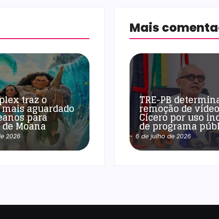
Mais coment
plex traz o
TRE-PB determin
 mais aguardado
remoção de vídeo
eanos para
Cícero por uso in
a de Moana
de programa públ
de 2026
-
6 de julho de 2026