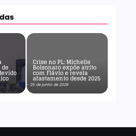
adas
a
Crise no PL: Michelle
 de
Bolsonaro expõe atrito
devido
com Flávio e revela
ico
afastamento desde 2025
-
25 de junho de 2026