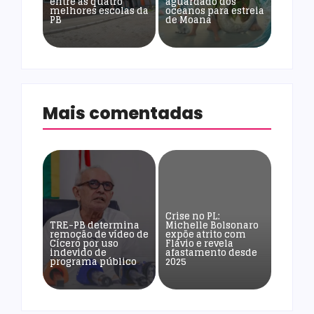
entre as quatro
aguardado dos
melhores escolas da
oceanos para estreia
PB
de Moana
Mais comentadas
Crise no PL:
TRE-PB determina
Michelle Bolsonaro
remoção de vídeo de
expõe atrito com
Cícero por uso
Flávio e revela
indevido de
afastamento desde
programa público
2025