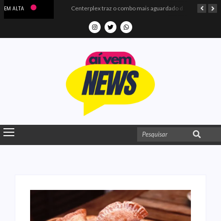
Microdados do Enem 2025 confirmam o ISO Colégio e Cursos entre as quatro melhores escolas da PB
Centerplex traz o combo mais aguardado dos oceanos para estreia de Moana
EM ALTA