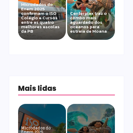
Microdados do
Enem 2025
confirmam o ISO
Centerplex traz o
Colégio e Cursos
combo mais
entre as quatro
aguardado dos
melhores escolas
oceanos para
da PB
estreia de Moana
Mais lidas
Microdados do
Enem 2025