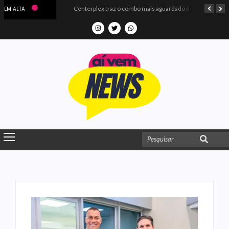
Microdados do Enem 2025 confirmam o ISO Colégio e Cursos entre as quatro melhores escolas da PB
Centerplex traz o combo mais aguardado dos oceanos para estreia de Moana
EM ALTA