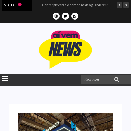
Microdados do Enem 2025 confirmam o ISO Colégio e Cursos entre as quatro melhores escolas da PB
Centerplex traz o combo mais aguardado dos oceanos para estreia de Moana
EM ALTA