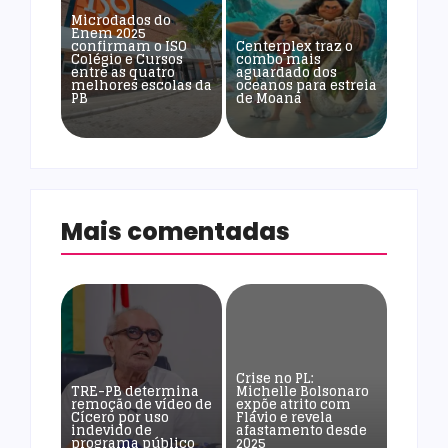
Microdados do
Enem 2025
confirmam o ISO
Centerplex traz o
Colégio e Cursos
combo mais
entre as quatro
aguardado dos
melhores escolas da
oceanos para estreia
PB
de Moana
Mais comentadas
Crise no PL:
TRE-PB determina
Michelle Bolsonaro
remoção de vídeo de
expõe atrito com
Cícero por uso
Flávio e revela
indevido de
afastamento desde
programa público
2025