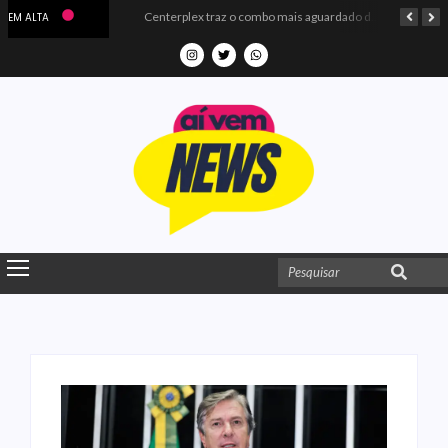
Microdados do Enem 2025 confirmam o ISO Colégio e Cursos entre as quatro melhores escolas da PB
Centerplex traz o combo mais aguardado dos oceanos para estreia de Moana
EM ALTA