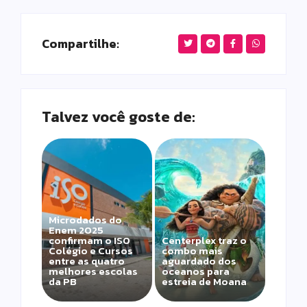
Compartilhe:
Talvez você goste de:
Microdados do
Enem 2025
confirmam o ISO
Centerplex traz o
Colégio e Cursos
combo mais
entre as quatro
aguardado dos
melhores escolas
oceanos para
da PB
estreia de Moana