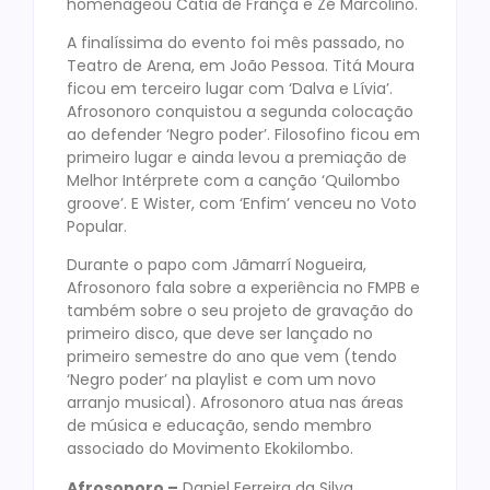
homenageou Cátia de França e Zé Marcolino.
A finalíssima do evento foi mês passado, no
Teatro de Arena, em João Pessoa. Titá Moura
ficou em terceiro lugar com ‘Dalva e Lívia’.
Afrosonoro conquistou a segunda colocação
ao defender ‘Negro poder’. Filosofino ficou em
primeiro lugar e ainda levou a premiação de
Melhor Intérprete com a canção ‘Quilombo
groove’. E Wister, com ‘Enfim’ venceu no Voto
Popular.
Durante o papo com Jãmarrí Nogueira,
Afrosonoro fala sobre a experiência no FMPB e
também sobre o seu projeto de gravação do
primeiro disco, que deve ser lançado no
primeiro semestre do ano que vem (tendo
‘Negro poder’ na playlist e com um novo
arranjo musical). Afrosonoro atua nas áreas
de música e educação, sendo membro
associado do Movimento Ekokilombo.
Afrosonoro –
Daniel Ferreira da Silva,