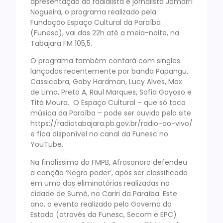
apresentação do radialista e jornalista Jãmarrí
Nogueira, o programa realizado pela
Fundação Espaço Cultural da Paraíba
(Funesc), vai das 22h até a meia-noite, na
Tabajara FM 105,5.
O programa também contará com singles
lançados recentemente por banda Papangu,
Cassicobra, Gaby Hardman, Lucy Alves, Max
de Lima, Preto A, Raul Marques, Sofia Gayoso e
Titá Moura. O Espaço Cultural – que só toca
música da Paraíba – pode ser ouvido pelo site
https://radiotabajara.pb.gov.br/radio-ao-vivo/
e fica disponível no canal da Funesc no
YouTube.
Na finalíssima do FMPB, Afrosonoro defendeu
a canção ‘Negro poder’, após ser classificado
em uma das eliminatórias realizadas na
cidade de Sumé, no Cariri da Paraíba. Este
ano, o evento realizado pelo Governo do
Estado (através da Funesc, Secom e EPC)