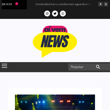
Microdados do Enem 2025 confirmam o ISO Colégio e Cursos entre as quatro melhores escolas da PB
Centerplex traz o combo mais aguardado dos oceanos para estreia de Moana
EM ALTA