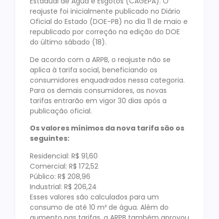
Estadual de Água e Esgotos (CAGEPA). O
reajuste foi inicialmente publicado no Diário
Oficial do Estado (DOE-PB) no dia 11 de maio e
republicado por correção na edição do DOE
do último sábado (18).
De acordo com a ARPB, o reajuste não se
aplica à tarifa social, beneficiando os
consumidores enquadrados nessa categoria.
Para os demais consumidores, as novas
tarifas entrarão em vigor 30 dias após a
publicação oficial.
Os valores mínimos da nova tarifa são os
seguintes:
Residencial: R$ 91,60
Comercial: R$ 172,52
Público: R$ 208,96
Industrial: R$ 206,24
Esses valores são calculados para um
consumo de até 10 m³ de água. Além do
aumento nas tarifas, a ARPB também aprovou