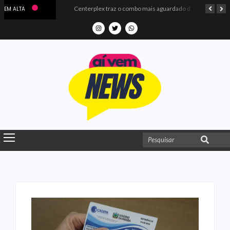
Microdados do Enem 2025 confirmam o ISO Colégio e Cursos entre as quatro melhores escolas da PB
Centerplex traz o combo mais aguardado dos oceanos para estreia de Moana
EM ALTA