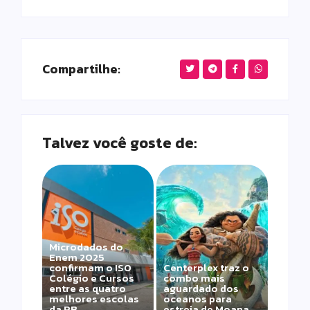
Compartilhe:
Talvez você goste de:
Microdados do
Enem 2025
confirmam o ISO
Centerplex traz o
Colégio e Cursos
combo mais
entre as quatro
aguardado dos
melhores escolas
oceanos para
da PB
estreia de Moana