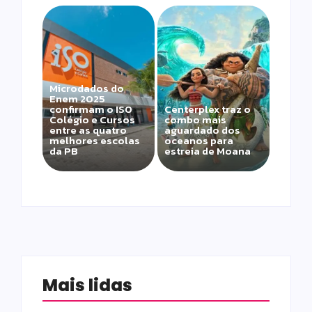
Microdados do
Enem 2025
confirmam o ISO
Centerplex traz o
Colégio e Cursos
combo mais
entre as quatro
aguardado dos
melhores escolas
oceanos para
da PB
estreia de Moana
Mais lidas