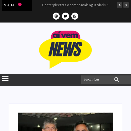
Microdados do Enem 2025 confirmam o ISO Colégio e Cursos entre as quatro melhores escolas da PB
Centerplex traz o combo mais aguardado dos oceanos para estreia de Moana
EM ALTA