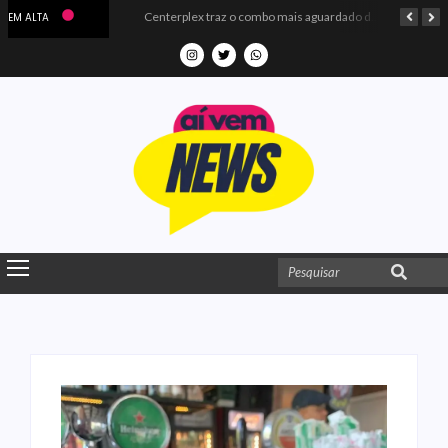
Microdados do Enem 2025 confirmam o ISO Colégio e Cursos entre as quatro melhores escolas da PB
Centerplex traz o combo mais aguardado dos oceanos para estreia de Moana
EM ALTA