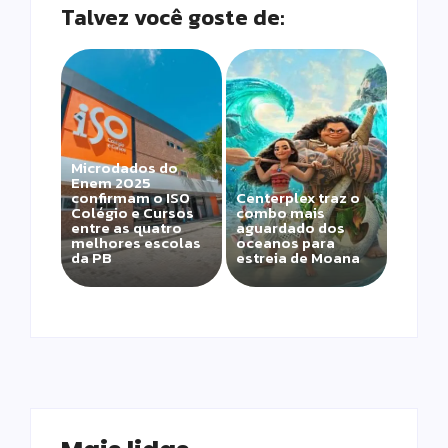
Talvez você goste de:
Microdados do
Enem 2025
confirmam o ISO
Centerplex traz o
Colégio e Cursos
combo mais
entre as quatro
aguardado dos
melhores escolas
oceanos para
da PB
estreia de Moana