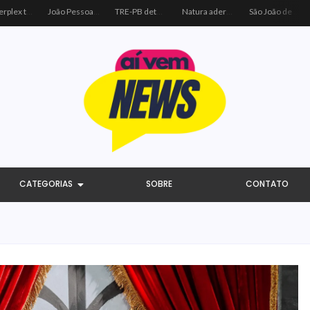
Centerplex traz o combo mais aguardado dos oceanos para estreia de Moana
João Pessoa recebe ação social do Sicredi e Visa para beneficiar crianças por meio do futebol
TRE-PB determina remoção de vídeo de Cícero por uso indevido de programa público
Natura adere à coalizão do Código de Defesa e Inclusão do Consumidor Negro
São João de Campina Grande bate recorde e reúne 3,4 milhões de pessoas em 2026
CATEGORIAS
SOBRE
CONTATO