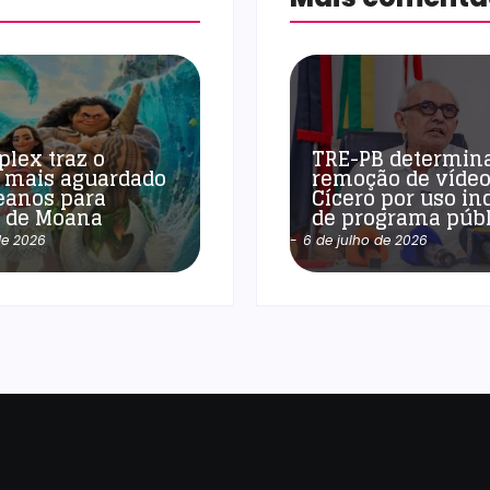
plex traz o
TRE-PB determin
 mais aguardado
remoção de vídeo
eanos para
Cícero por uso in
a de Moana
de programa públ
de 2026
-
6 de julho de 2026