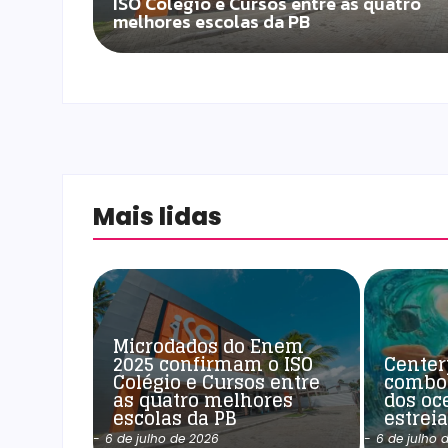
ISO Colégio e Cursos entre as quatro
melhores escolas da PB
Mais lidas
Microdados do Enem
2025 confirmam o ISO
Center
Colégio e Cursos entre
combo
as quatro melhores
dos oc
escolas da PB
estrei
-
6 de julho de 2026
-
6 de julho 