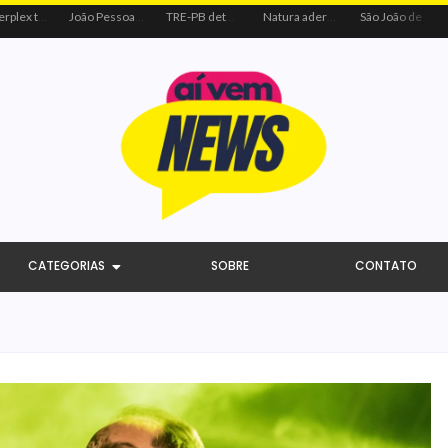
Centerplex traz o combo mais aguardado dos oceanos para estreia de Moana
João Pessoa recebe ação social do Sicredi e Visa para beneficiar crianças por meio do futebol
TRE-PB determina remoção de vídeo de Cícero por uso indevido de programa público
Natura adere à coalizão do Código de Defesa e Inclusão do Consumidor Negro
São João de Campina Grande bate recorde e reúne 3,4 milhões de pessoas em 2026
CATEGORIAS
SOBRE
CONTATO