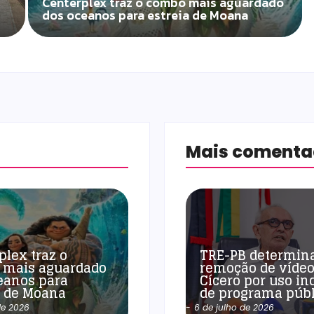
Centerplex traz o combo mais aguardado
dos oceanos para estreia de Moana
Mais coment
plex traz o
TRE-PB determin
 mais aguardado
remoção de vídeo
eanos para
Cícero por uso in
a de Moana
de programa públ
de 2026
-
6 de julho de 2026