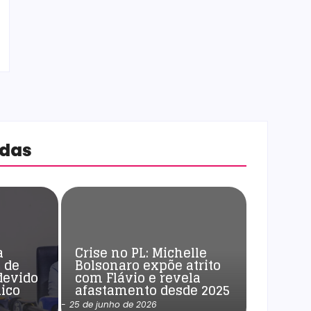
adas
a
Crise no PL: Michelle
 de
Bolsonaro expõe atrito
devido
com Flávio e revela
ico
afastamento desde 2025
-
25 de junho de 2026