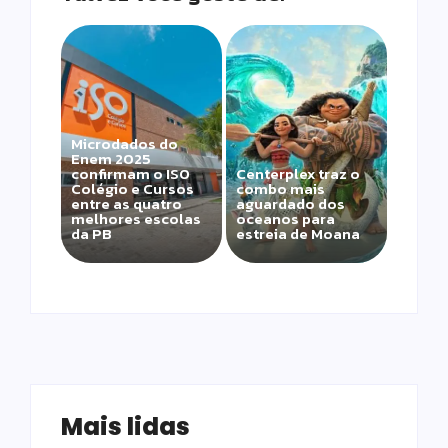
Microdados do
Enem 2025
confirmam o ISO
Centerplex traz o
Colégio e Cursos
combo mais
entre as quatro
aguardado dos
melhores escolas
oceanos para
da PB
estreia de Moana
Mais lidas