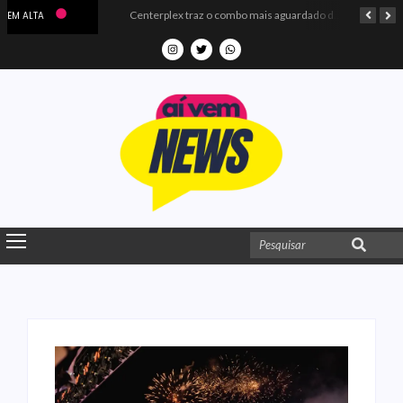
Microdados do Enem 2025 confirmam o ISO Colégio e Cursos entre as quatro melhores escolas da PB
Centerplex traz o combo mais aguardado dos oceanos para estreia de Moana
EM ALTA