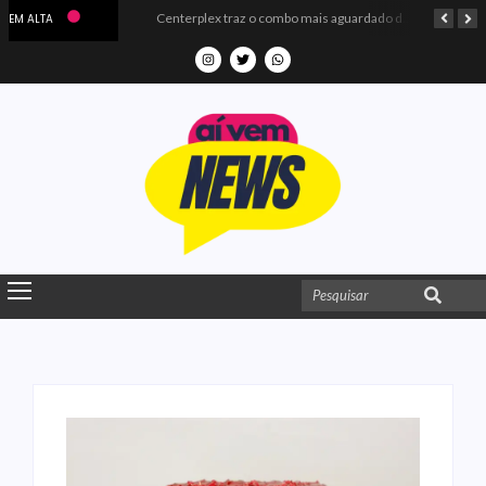
Microdados do Enem 2025 confirmam o ISO Colégio e Cursos entre as quatro melhores escolas da PB
Centerplex traz o combo mais aguardado dos oceanos para estreia de Moana
EM ALTA