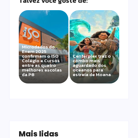
Talvez você goste de:
Microdados do
Enem 2025
confirmam o ISO
Centerplex traz o
Colégio e Cursos
combo mais
entre as quatro
aguardado dos
melhores escolas
oceanos para
da PB
estreia de Moana
Mais lidas