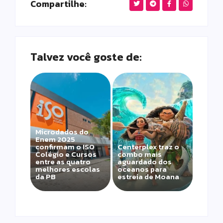
Compartilhe:
Talvez você goste de:
Microdados do
Enem 2025
confirmam o ISO
Centerplex traz o
Colégio e Cursos
combo mais
entre as quatro
aguardado dos
melhores escolas
oceanos para
da PB
estreia de Moana