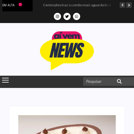
Microdados do Enem 2025 confirmam o ISO Colégio e Cursos entre as quatro melhores escolas da PB
Centerplex traz o combo mais aguardado dos oceanos para estreia de Moana
EM ALTA