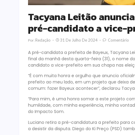
Tacyana Leitão anunci
pré-candidato a vice-p
Redação
31 De Julho De 2024
Comentário
Por:
A pré-candidata a prefeita de Bayeux, Tacyana Lei
final da manhã desta quarta-feira (31), o nome 
candidato a vice-prefeito em sua chapa nas elei
“É com muita honra e orgulho que anuncio ofici
prefeito ao meu lado, em um projeto que deixa d
comum: fazer Bayeux acontecer”, declarou Tacyan
“Para mim, é uma honra somar a este projeto co
humildade, com minha experiência, minha vontade
do Impacto Som.
Luciano retira a pré-candidatura a prefeito par
a desistir da disputa. Diego do Ki Preço (PSD) ta