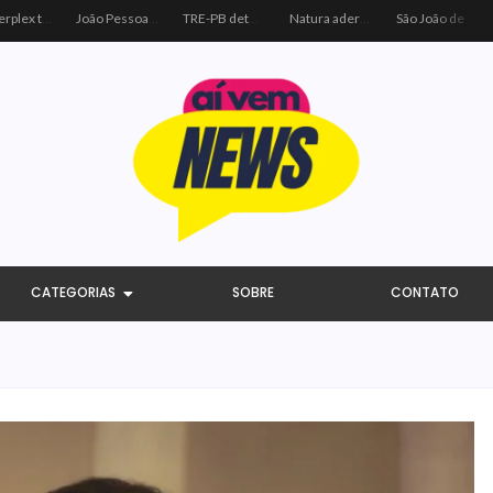
Centerplex traz o combo mais aguardado dos oceanos para estreia de Moana
João Pessoa recebe ação social do Sicredi e Visa para beneficiar crianças por meio do futebol
TRE-PB determina remoção de vídeo de Cícero por uso indevido de programa público
Natura adere à coalizão do Código de Defesa e Inclusão do Consumidor Negro
São João de Campina Grande bate recorde e reúne 3,4 milhões de pessoas em 2026
CATEGORIAS
SOBRE
CONTATO