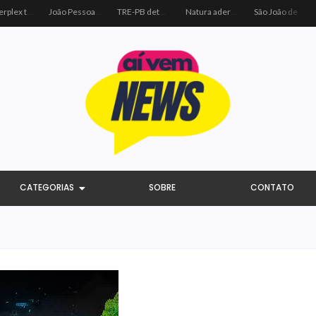
João Pessoa recebe ação social do Sicredi e Visa para beneficiar crianças por meio do futebol
TRE-PB determina remoção de vídeo de Cícero por uso indevido de programa público
Natura adere à coalizão do Código de Defesa e Inclusão do Consumidor Negro
São João de Campina Grande bate recorde e reúne 3,4 milhões de pessoas em 2026
CATEGORIAS
SOBRE
CONTATO