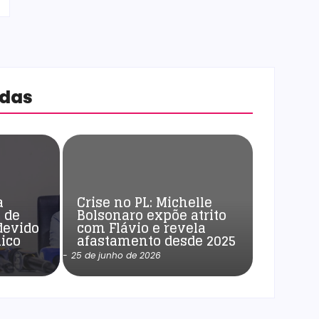
adas
a
Crise no PL: Michelle
 de
Bolsonaro expõe atrito
devido
com Flávio e revela
ico
afastamento desde 2025
-
25 de junho de 2026