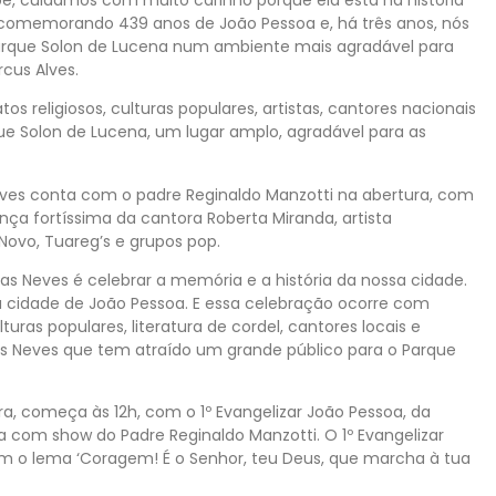
comemorando 439 anos de João Pessoa e, há três anos, nós
Parque Solon de Lucena num ambiente mais agradável para
rcus Alves.
 religiosos, culturas populares, artistas, cantores nacionais
que Solon de Lucena, um lugar amplo, agradável para as
eves conta com o padre Reginaldo Manzotti na abertura, com
ça fortíssima da cantora Roberta Miranda, artista
ovo, Tuareg’s e grupos pop.
das Neves é celebrar a memória e a história da nossa cidade.
cidade de João Pessoa. E essa celebração ocorre com
lturas populares, literatura de cordel, cantores locais e
as Neves que tem atraído um grande público para o Parque
ra, começa às 12h, com o 1º Evangelizar João Pessoa, da
na com show do Padre Reginaldo Manzotti. O 1º Evangelizar
com o lema ‘Coragem! É o Senhor, teu Deus, que marcha à tua