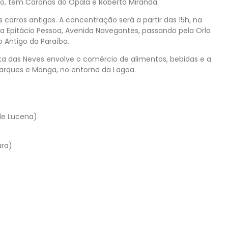
do, tem Caronas do Opala e Roberta Miranda.
 carros antigos. A concentração será a partir das 15h, na
da Epitácio Pessoa, Avenida Navegantes, passando pela Orla
 Antigo da Paraíba.
ta das Neves envolve o comércio de alimentos, bebidas e a
parques e Monga, no entorno da Lagoa.
 de Lucena)
ura)