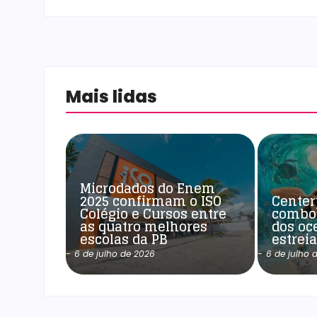
Mais lidas
Microdados do Enem
2025 confirmam o ISO
Center
Colégio e Cursos entre
combo
as quatro melhores
dos oc
escolas da PB
estrei
-
6 de julho de 2026
-
6 de julho 