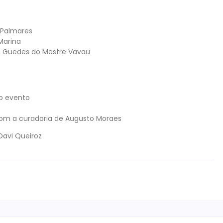
 Palmares
 Marina
m Guedes do Mestre Vavau
o evento
 com a curadoria de Augusto Moraes
 Davi Queiroz