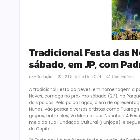
Tradicional Festa das N
sábado, em JP, com Pad
Redação
22 De Julho De 2024
Comentário
Por:
A tradicional Festa da Neves, em homenagem à pa
Neves, começa no próximo sábado (27), no Parque 
dois palcos. Pelo palco Lagoa, além de apresentaç
Nunes, vão passar diversos artistas como Tuareg’s 
grupos, entre eles, Vó Mera e suas Netinhas. A Fes
meio da sua Fundação Cultural (Funjope), e segue
da Capital.
“A Festa das Neves é uma festa que nós, da Funjo