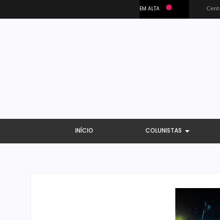
Sine João Pessoa inicia mês de julho com 1.268 vagas de emprego; confira áreas
Polícia Civil recupera mais de 300 veículos e devolve patrimônio de R$ 9,1 mi a vítimas na PB
Matheus Cunha pede desculpas após eliminação do Brasil: “O dia mais difícil da minha carreira”
Microdados do Enem 2025 confirmam o ISO Colégio e Cursos entre as quatro melhores escolas da PB
Centerplex traz o combo mais aguardado dos oceanos para estreia de Moana
EM ALTA
INÍCIO
COLUNISTAS