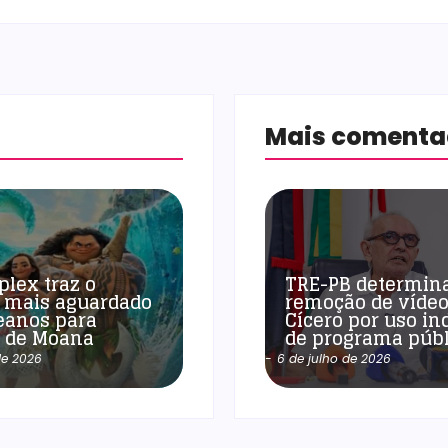
Mais coment
plex traz o
TRE-PB determin
 mais aguardado
remoção de vídeo
eanos para
Cícero por uso in
a de Moana
de programa públ
de 2026
-
6 de julho de 2026