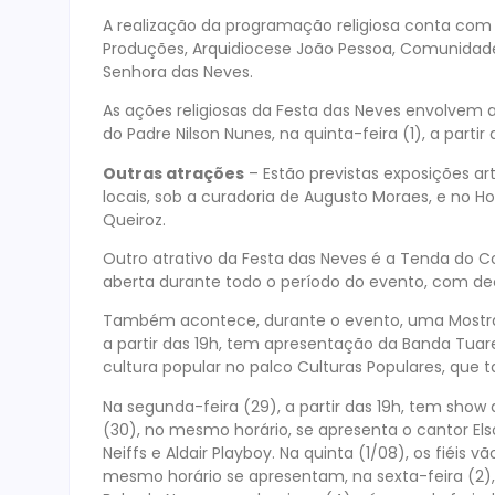
A realização da programação religiosa conta com 
Produções, Arquidiocese João Pessoa, Comunidade 
Senhora das Neves.
As ações religiosas da Festa das Neves envolvem a 
do Padre Nilson Nunes, na quinta-feira (1), a partir 
Outras atrações
– Estão previstas exposições ar
locais, sob a curadoria de Augusto Moraes, e no Hot
Queiroz.
Outro atrativo da Festa das Neves é a Tenda do Co
aberta durante todo o período do evento, com dec
Também acontece, durante o evento, uma Mostra 
a partir das 19h, tem apresentação da Banda Tuare
cultura popular no palco Culturas Populares, que
Na segunda-feira (29), a partir das 19h, tem show
(30), no mesmo horário, se apresenta o cantor Elso
Neiffs e Aldair Playboy. Na quinta (1/08), os fiéis v
mesmo horário se apresentam, na sexta-feira (2),