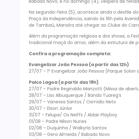
Babado Novo; e no domingo (4), véspera de feria
Na segunda-feira (5), acontece ainda o desfile dos
Praça da Independência, saindo às 16h pela Aveni
de Tambaú, Manaíra até chegar ao Clube do Carro
Além da programação religiosa e dos shows, a Fes
tradicional maçã do amor, além da estrutura de 
Confira a programação completa:
Evangelizar João Pessoa (a partir das 12h)
27/07 – 1º Evangelizar João Pessoa (Parque Solon
Palco Lagoa (a partir das 19h)
27/07 – Padre Reginaldo Manzotti (Missa de abert
28/07 – Liss Albuquerque / Banda Tuareg’s
29/07 – Vanessa Santos / Osmídio Neto
30/07 – Elson Júnior
31/07 – Felupe/ Os Neiffs / Aldair Playboy
01/08 – Padre Nilson Nunes
02/08 – Duquinha / Walkyria Santos
03/08 – Gera Almeida / Babado Novo