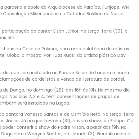
a parceria e apoio da Arquidiocese da Paraíba, Funjope, WN
Consolação Misericordiosa e Catedral Basílica de Nossa
participação do cantor Elson Júnior, na terça-feira (30), e
das 19h.
tísticas na Casa da Pólvora, com uma coletânea de artistas
el Globo, a mostra ‘Por Tuas Ruas’, do artista plástico Davi
rdel que será instalada no Parque Solon de Lucena e ficará
lamações de cordelistas e venda de literatura de cordel.
de Dança, no domingo (28), das 16h às 18h. No mesmo dia,
g’s. Nos dias 2, 3 e 4, tem apresentações de grupos de
 também será instalado na Lagoa.
 da cantora Vanessa Santos e de Osmídio Neto. Na terça-feira
n Júnior. Já na quarta-feira (31), haverá shows de Felupe, Os
ão poder conferir o show do Padre Nilson, a partir das 19h. No
 Duquinha e Walkyria Santos; no sábado (3), Gera Almeida e