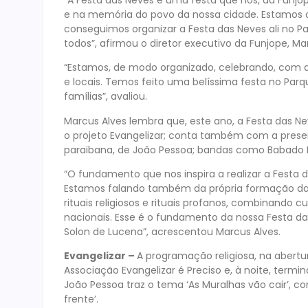
e na memória do povo da nossa cidade. Estamos 
conseguimos organizar a Festa das Neves ali no 
todos”, afirmou o diretor executivo da Funjope, Ma
“Estamos, de modo organizado, celebrando, com atos
e locais. Temos feito uma belíssima festa no Par
famílias”, avaliou.
Marcus Alves lembra que, este ano, a Festa das N
o projeto Evangelizar; conta também com a presen
paraibana, de João Pessoa; bandas como Babado N
“O fundamento que nos inspira a realizar a Festa 
Estamos falando também da própria formação da 
rituais religiosos e rituais profanos, combinando cu
nacionais. Esse é o fundamento da nossa Festa d
Solon de Lucena”, acrescentou Marcus Alves.
Evangelizar –
A programação religiosa, na abertu
Associação Evangelizar é Preciso e, à noite, termi
João Pessoa traz o tema ‘As Muralhas vão cair’, 
frente’.