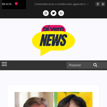
Microdados do Enem 2025 confirmam o ISO Colégio e Cursos entre as quatro melhores escolas da PB
Centerplex traz o combo mais aguardado dos oceanos para estreia de Moana
EM ALTA