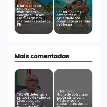
Microdados do
Enem 2025
confirmam o ISO
Centerplex traz o
Colégio e Cursos
combo mais
entre as quatro
aguardado dos
melhores escolas da
oceanos para estreia
PB
de Moana
Mais comentadas
Crise no PL:
TRE-PB determina
Michelle Bolsonaro
remoção de vídeo de
expõe atrito com
Cícero por uso
Flávio e revela
indevido de
afastamento desde
programa público
2025