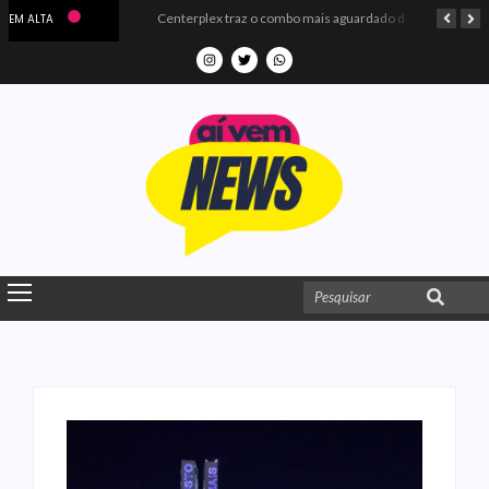
Microdados do Enem 2025 confirmam o ISO Colégio e Cursos entre as quatro melhores escolas da PB
Centerplex traz o combo mais aguardado dos oceanos para estreia de Moana
EM ALTA