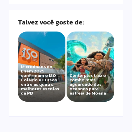
Talvez você goste de:
Microdados do
Enem 2025
confirmam o ISO
Centerplex traz o
Colégio e Cursos
combo mais
entre as quatro
aguardado dos
melhores escolas
oceanos para
da PB
estreia de Moana