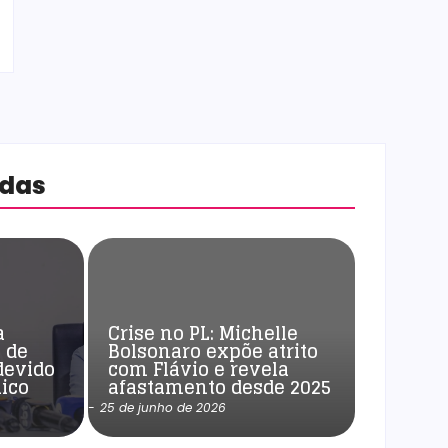
adas
a
Crise no PL: Michelle
 de
Bolsonaro expõe atrito
devido
com Flávio e revela
ico
afastamento desde 2025
-
25 de junho de 2026