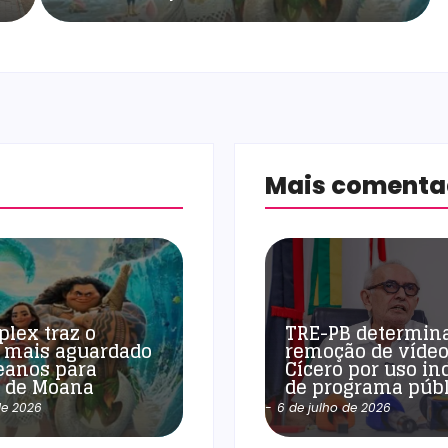
Mais coment
plex traz o
TRE-PB determin
 mais aguardado
remoção de vídeo
eanos para
Cícero por uso in
a de Moana
de programa públ
de 2026
-
6 de julho de 2026