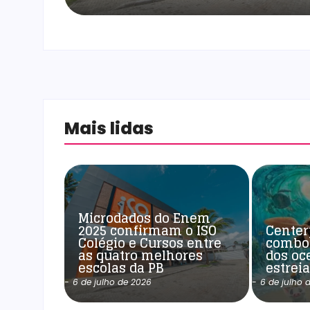
Mais lidas
Microdados do Enem
2025 confirmam o ISO
Center
Colégio e Cursos entre
combo
as quatro melhores
dos oc
escolas da PB
estrei
-
6 de julho de 2026
-
6 de julho 