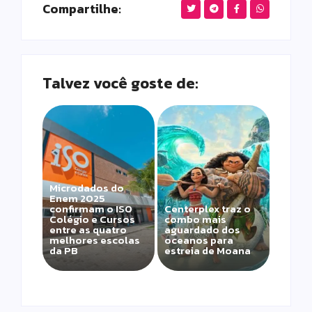
Compartilhe:
Talvez você goste de:
Microdados do
Enem 2025
confirmam o ISO
Centerplex traz o
Colégio e Cursos
combo mais
entre as quatro
aguardado dos
melhores escolas
oceanos para
da PB
estreia de Moana