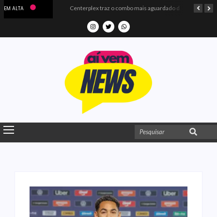
Microdados do Enem 2025 confirmam o ISO Colégio e Cursos entre as quatro melhores escolas da PB
Centerplex traz o combo mais aguardado dos oceanos para estreia de Moana
EM ALTA