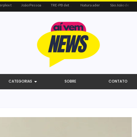
Centerplex traz o combo mais aguardado dos oceanos para estreia de Moana
João Pessoa recebe ação social do Sicredi e Visa para beneficiar crianças por meio do futebol
TRE-PB determina remoção de vídeo de Cícero por uso indevido de programa público
Natura adere à coalizão do Código de Defesa e Inclusão do Consumidor Negro
São João de Campina Grande bate recorde e reúne 3,4 milhões de pessoas em 2026
CATEGORIAS
SOBRE
CONTATO