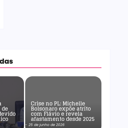
adas
a
Crise no PL: Michelle
 de
Bolsonaro expõe atrito
devido
com Flávio e revela
ico
afastamento desde 2025
-
25 de junho de 2026