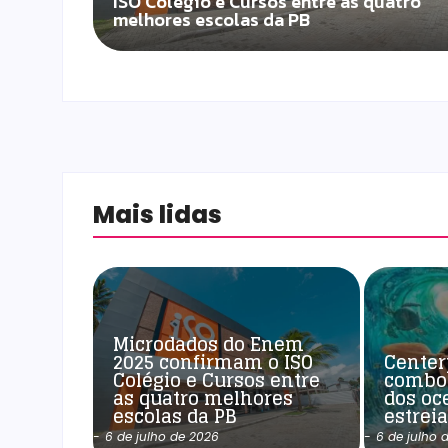
ISO Colégio e Cursos entre as quatro
melhores escolas da PB
Mais lidas
Microdados do Enem
2025 confirmam o ISO
Center
Colégio e Cursos entre
combo
as quatro melhores
dos oc
escolas da PB
estrei
-
6 de julho de 2026
-
6 de julho 