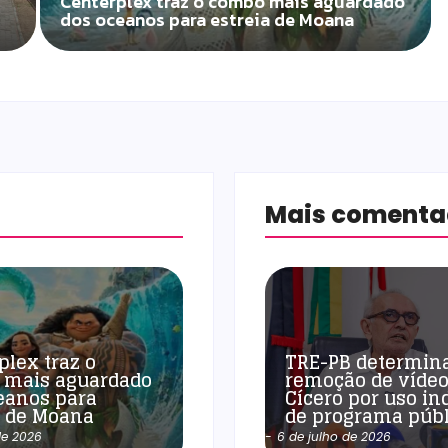
Centerplex traz o combo mais aguardado
dos oceanos para estreia de Moana
Mais coment
plex traz o
TRE-PB determin
 mais aguardado
remoção de vídeo
eanos para
Cícero por uso in
a de Moana
de programa públ
de 2026
-
6 de julho de 2026