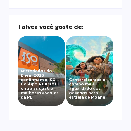
Talvez você goste de:
Microdados do
Enem 2025
confirmam o ISO
Centerplex traz o
Colégio e Cursos
combo mais
entre as quatro
aguardado dos
melhores escolas
oceanos para
da PB
estreia de Moana