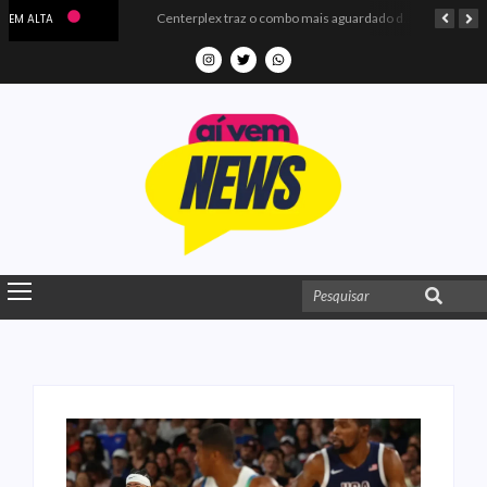
Microdados do Enem 2025 confirmam o ISO Colégio e Cursos entre as quatro melhores escolas da PB
Centerplex traz o combo mais aguardado dos oceanos para estreia de Moana
EM ALTA