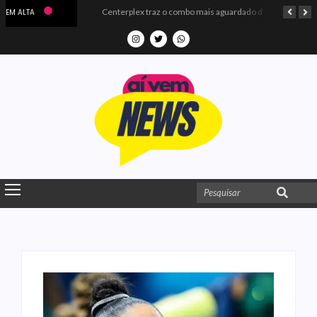
Microdados do Enem 2025 confirmam o ISO Colégio e Cursos entre as quatro melhores escolas da PB
Centerplex traz o combo mais aguardado dos oceanos para estreia de Moana
EM ALTA