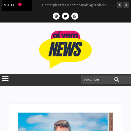
Microdados do Enem 2025 confirmam o ISO Colégio e Cursos entre as quatro melhores escolas da PB
Centerplex traz o combo mais aguardado dos oceanos para estreia de Moana
EM ALTA