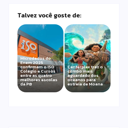
Talvez você goste de:
Microdados do
Enem 2025
confirmam o ISO
Centerplex traz o
Colégio e Cursos
combo mais
entre as quatro
aguardado dos
melhores escolas
oceanos para
da PB
estreia de Moana